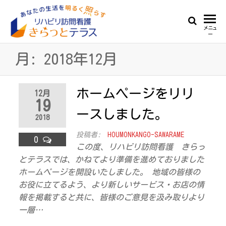
Skip
to
リ
あ
メニュ
the
ー
な
ハ
content
た
月:
2018年12月
ビ
の
生
リ
活
ホームページをリリ
訪
12月
を
19
明
問
ースしました。
る
2018
看
く
投稿者:
HOUMONKANGO-SAWARAME
照
0
護
この度、リハビリ訪問看護 きらっ
ら
き
とテラスでは、かねてより準備を進めておりました
す
ら
ホームページを開設いたしました。 地域の皆様の
お役に立てるよう、より新しいサービス・お店の情
っ
報を掲載すると共に、皆様のご意見を汲み取りより
と
一層…
テ