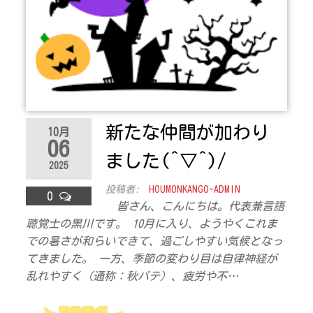
新たな仲間が加わり
10月
06
ました(^▽^)/
2025
投稿者:
HOUMONKANGO-ADMIN
0
皆さん、こんにちは。代表兼言語
聴覚士の黒川です。 10月に入り、ようやくこれま
での暑さが和らいできて、過ごしやすい気候となっ
てきました。 一方、季節の変わり目は自律神経が
乱れやすく（通称：秋バテ）、疲労や不…