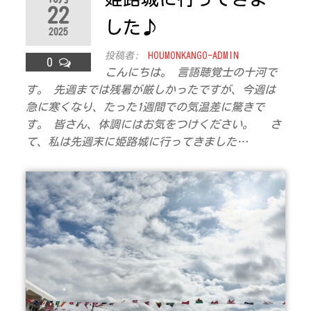
22
した♪
2025
投稿者:
HOUMONKANGO-ADMIN
0
こんにちは。 言語聴覚士の十河で
す。 先週までは残暑が厳しかったですが、今週は
急に寒くなり、たった1週間での気温差に驚きで
す。 皆さん、体調にはお気をつけください。 さ
て、私は先週末に姫路城に行ってきました…