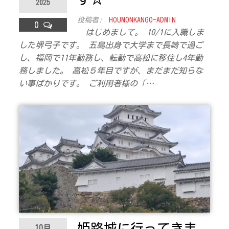
2025
ラ
投稿者:
HOUMONKANGO-ADMIN
0
ス
はじめまして。 10/1に入職しま
した堺弓子です。 五島出身で大学まで長崎で過ご
し、福岡で11年勤務し、転勤で高松に移住し4年勤
務しました。 高松５年目ですが、まだまだ知らな
い事ばかりです。 ご利用者様の「…
姫路城に行ってきま
10月