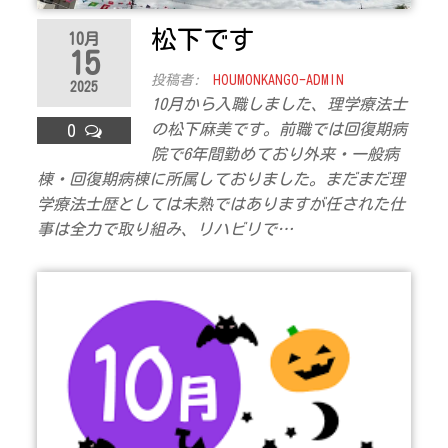
松下です
10月
15
投稿者:
HOUMONKANGO-ADMIN
2025
10月から入職しました、理学療法士
の松下麻美です。前職では回復期病
0
院で6年間勤めており外来・一般病
棟・回復期病棟に所属しておりました。まだまだ理
学療法士歴としては未熟ではありますが任された仕
事は全力で取り組み、リハビリで…