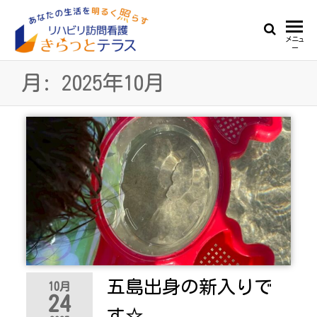
Skip
to
リ
あ
メニュ
the
ー
な
ハ
content
た
月:
2025年10月
ビ
の
生
リ
活
訪
を
明
問
る
看
く
照
護
ら
き
す
ら
っ
五島出身の新入りで
と
10月
24
テ
す☆