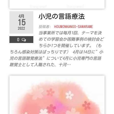
小児の言語療法
4月
15
投稿者:
HOUMONKANGO-SAWARAME
2022
当事業所では毎月1回、テーマを決
めての学習会か困難事例の検討会ど
0
ちらか1つを開催しています。（も
ちろん感染対策はばっちりです） 4月は14日に”小
児の言語聴覚療法”について4月に小児専門の言語
聴覚士として入職された、十河…