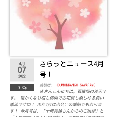
きらっとニュース4月
4月
07
号！
2022
投稿者:
HOUMONKANGO-SAWARAME
0
皆さんこんにちは。看護師の渡辺で
す。 暖かくなり桜も満開でお花見も楽しめる良い
季節ですね！ また4月は出会いの季節でもありま
す！ 今月号は、「十河美鈴さんからのご挨拶」と