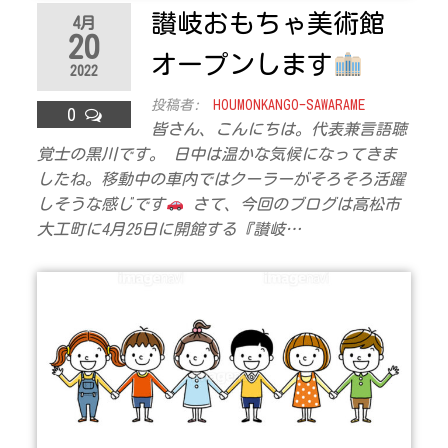
讃岐おもちゃ美術館
4月
20
オープンします
2022
投稿者:
HOUMONKANGO-SAWARAME
0
皆さん、こんにちは。代表兼言語聴
覚士の黒川です。 日中は温かな気候になってきま
したね。移動中の車内ではクーラーがそろそろ活躍
しそうな感じです
さて、今回のブログは高松市
大工町に4月25日に開館する『讃岐…