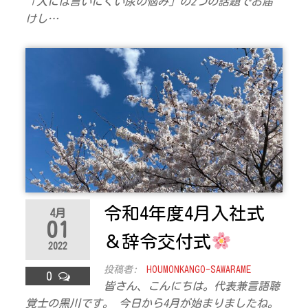
「人には言いにくい尿の悩み」の2つの話題でお届
けし…
令和4年度4月入社式
4月
01
＆辞令交付式
2022
投稿者:
HOUMONKANGO-SAWARAME
0
皆さん、こんにちは。代表兼言語聴
覚士の黒川です。 今日から4月が始まりましたね。