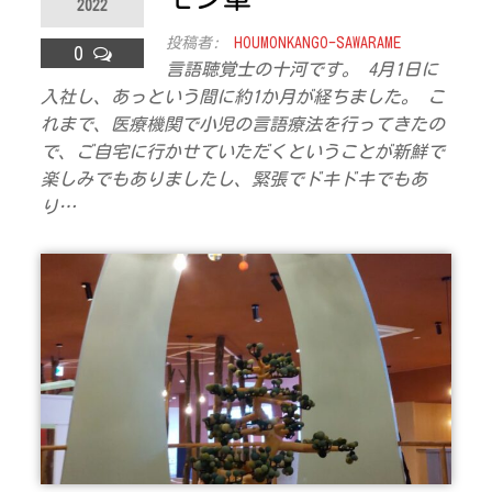
2022
ラ
投稿者:
HOUMONKANGO-SAWARAME
0
ス
言語聴覚士の十河です。 4月1日に
入社し、あっという間に約1か月が経ちました。 こ
れまで、医療機関で小児の言語療法を行ってきたの
で、ご自宅に行かせていただくということが新鮮で
楽しみでもありましたし、緊張でドキドキでもあ
り…