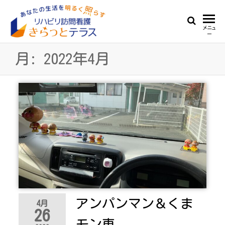
Skip
to
リ
あ
メニュ
the
ー
な
ハ
content
た
月:
2022年4月
ビ
の
生
リ
活
訪
を
明
問
る
看
く
照
護
ら
き
す
ら
っ
アンパンマン＆くま
と
4月
26
テ
モン車