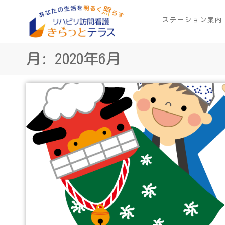
Skip
to
ステーション案内
リ
あ
the
な
ハ
content
た
月:
2020年6月
ビ
の
生
リ
活
訪
を
明
問
る
看
く
照
護
ら
き
す
ら
っ
と
テ