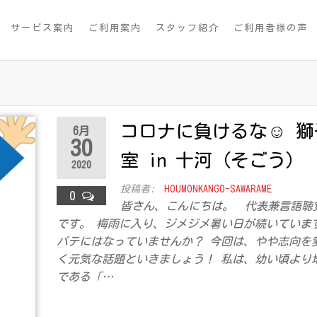
サービス案内
ご利用案内
スタッフ紹介
ご利用者様の声
コロナに負けるな☺ 獅
6月
30
室 in 十河（そごう）
2020
投稿者:
HOUMONKANGO-SAWARAME
0
皆さん、こんにちは。 代表兼言語聴
です。 梅雨に入り、ジメジメ暑い日が続いていま
バテにはなっていませんか？ 今回は、やや志向を
く元気な話題といきましょう！ 私は、幼い頃より
である「…