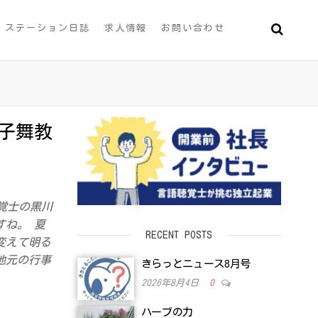
ステーション日誌
求人情報
お問い合わせ
子舞教
覚士の黒川
すね。 夏
RECENT POSTS
変えて明る
地元の行事
きらっとニュース8月号
2026年8月4日
0
ハーブの力