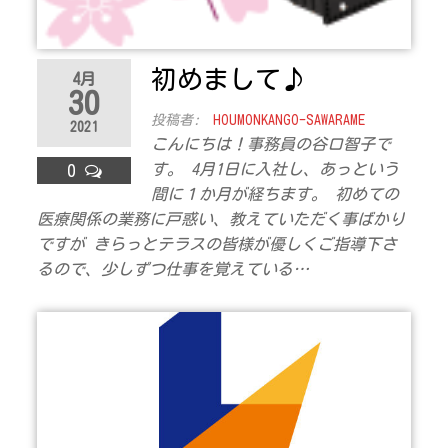
ラ
ス
初めまして♪
4月
30
投稿者:
HOUMONKANGO-SAWARAME
2021
こんにちは！事務員の谷口智子で
す。 4月1日に入社し、あっという
0
間に１か月が経ちます。 初めての
医療関係の業務に戸惑い、教えていただく事ばかり
ですが きらっとテラスの皆様が優しくご指導下さ
るので、少しずつ仕事を覚えている…