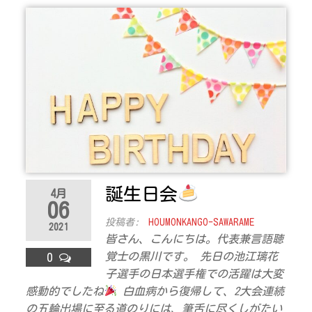
誕生日会
4月
06
投稿者:
HOUMONKANGO-SAWARAME
2021
皆さん、こんにちは。代表兼言語聴
覚士の黒川です。 先日の池江璃花
0
子選手の日本選手権での活躍は大変
感動的でしたね
白血病から復帰して、2大会連続
の五輪出場に至る道のりには、筆舌に尽くしがたい