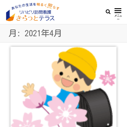
Skip
to
リ
あ
メニュ
the
ー
な
ハ
content
た
月:
2021年4月
ビ
の
生
リ
活
訪
を
明
問
る
看
く
照
護
ら
き
す
ら
っ
と
テ