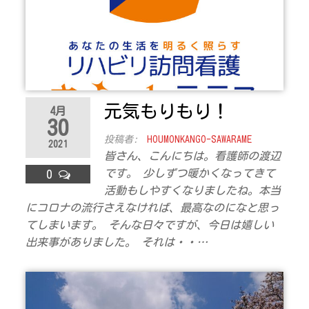
元気もりもり！
4月
30
投稿者:
HOUMONKANGO-SAWARAME
2021
皆さん、こんにちは。看護師の渡辺
です。 少しずつ暖かくなってきて
0
活動もしやすくなりましたね。本当
にコロナの流行さえなければ、最高なのになと思っ
てしまいます。 そんな日々ですが、今日は嬉しい
出来事がありました。 それは・・…