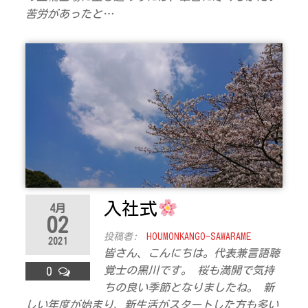
苦労があったと…
入社式
4月
02
投稿者:
HOUMONKANGO-SAWARAME
2021
皆さん、こんにちは。代表兼言語聴
覚士の黒川です。 桜も満開で気持
0
ちの良い季節となりましたね。 新
しい年度が始まり、新生活がスタートした方も多い