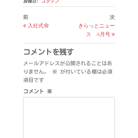
投稿日:
スタッフ
投
過
次
前
次
去
の
入社式
きらっとニュー
稿
の
投
ス 4月号
ナ
投
稿
ビ
稿
コメントを残す
ゲ
メールアドレスが公開されることはあ
ー
りません。
※
が付いている欄は必須
シ
項目です
ョ
コメント
※
ン