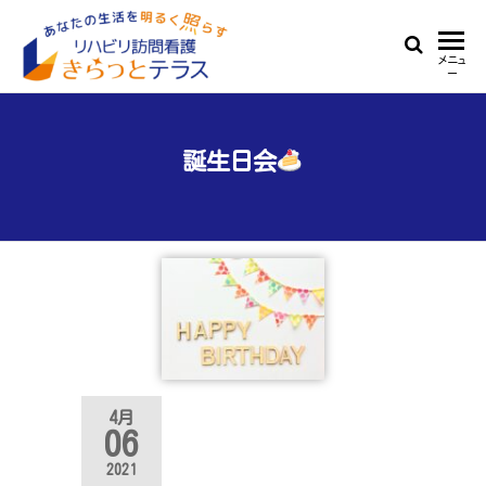
Skip
to
リ
あ
メニュ
the
ー
な
ハ
content
た
ビ
の
生
誕生日会
リ
活
訪
を
明
問
る
看
く
照
護
ら
き
す
ら
っ
4月
06
と
2021
テ