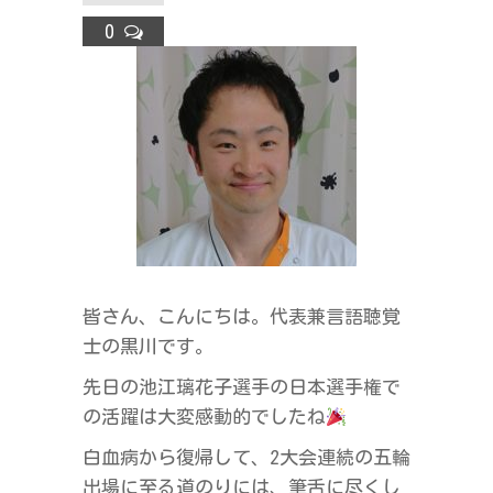
ラ
0
ス
皆さん、こんにちは。代表兼言語聴覚
士の黒川です。
先日の池江璃花子選手の日本選手権で
の活躍は大変感動的でしたね
白血病から復帰して、2大会連続の五輪
出場に至る道のりには、筆舌に尽くし