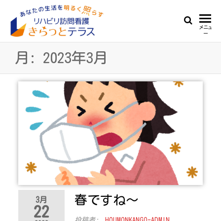
Skip
to
リ
あ
メニュ
the
ー
な
ハ
content
た
月:
2023年3月
ビ
の
生
リ
活
訪
を
明
問
る
看
く
照
護
ら
き
す
ら
っ
春ですね～
と
3月
22
テ
投稿者:
HOUMONKANGO-ADMIN