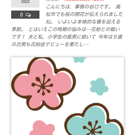
2023
ラ
こんにちは、事務の谷口です。 高
松市でも桜の開花が伝えられました
0
ス
ね。 いよいよ本格的な春を迎える
季節。 とはいえこの時期の悩みは…花粉との戦い
です！ 夫と私、小学生の長男に続いて 今年は５歳
の次男も花粉症デビューを果たし…