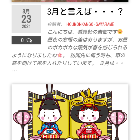
3月と言えば・・・？
3月
23
投稿者:
HOUMONKANGO-SAWARAME
2021
こんにちは、看護師の岩部です
昼夜の寒暖の差はありますが、お昼
0
のポカポカな陽気が春を感じられる
ようになりましたね
。 訪問先に伺う時も、車の
窓を開けて風を入れたりしています。 ３月は・・
…