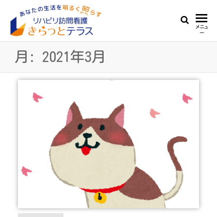
Skip
to
リ
あ
メニュ
the
ー
な
ハ
content
た
月:
2021年3月
ビ
の
生
リ
活
訪
を
明
問
る
看
く
照
護
ら
き
す
ら
っ
と
テ