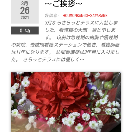
～ご挨拶～
3月
ラ
26
ス
投稿者:
HOUMONKANGO-SAWARAME
2021
3月からきらっとテラスに入社しま
した、看護師の大西 緑と申しま
0
す。 以前は急性期の病院や慢性期
の病院、他訪問看護ステーションで働き、看護師歴
は11年になります。 訪問看護歴は3年目に入りまし
た。 きらっとテラスには優しく…