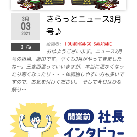
きらっとニュース3月
3月
03
号♪
2021
投稿者:
HOUMONKANGO-SAWARAME
0
おはようございます。ニュース3月
号の担当、藤田です。早くも3月がやってきました
ね～。三寒四温っていいますが、本当に温かくなっ
たり寒くなったり・・・体調崩しやすい方も多いで
すので、お気を付けください。 そして今日はひな
祭り…