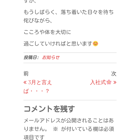
すが、
もうしばらく、落ち着いた日々を待ち
侘びながら、
こころや体を大切に
過ごしていければと思います
投稿日:
お知らせ
投
過
次
前
次
去
の
3月と言え
入社式
稿
の
投
ば・・・？
ナ
投
稿
ビ
稿
コメントを残す
ゲ
メールアドレスが公開されることはあ
ー
りません。
※
が付いている欄は必須
シ
項目です