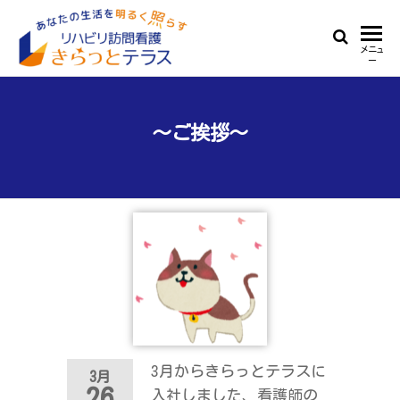
Skip
to
リ
あ
メニュ
the
ー
な
ハ
content
た
ビ
の
生
～ご挨拶～
リ
活
訪
を
明
問
る
看
く
照
護
ら
き
す
ら
っ
と
3月からきらっとテラスに
3月
テ
26
入社しました、看護師の