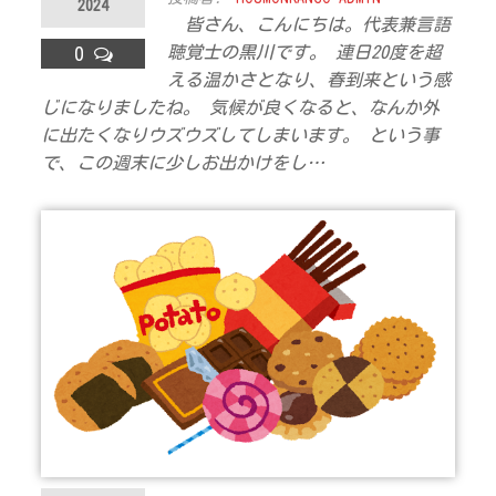
2024
ラ
皆さん、こんにちは。代表兼言語
聴覚士の黒川です。 連日20度を超
0
ス
える温かさとなり、春到来という感
じになりましたね。 気候が良くなると、なんか外
に出たくなりウズウズしてしまいます。 という事
で、この週末に少しお出かけをし…