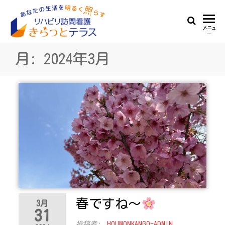
Skip
to
リ
あ
メニュ
the
ー
な
ハ
content
た
月:
2024年3月
ビ
の
生
リ
活
訪
を
明
問
る
看
く
照
護
ら
き
す
ら
っ
春ですね～
と
3月
31
テ
投稿者:
HOUMONKANGO-ADMIN