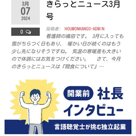
きらっとニュース3月
3月
07
号
2024
投稿者:
HOUMONKANGO-ADMIN
0
看護師の織田です。 3月に入っても
雪がちらつく日もあり、 暖かい日が続くのはもう
少し先になりそうですね。 気温の寒暖差も大きい
ので体調にはお気をつけください。 さて、今月
のきらっとニュースは『間食について』…