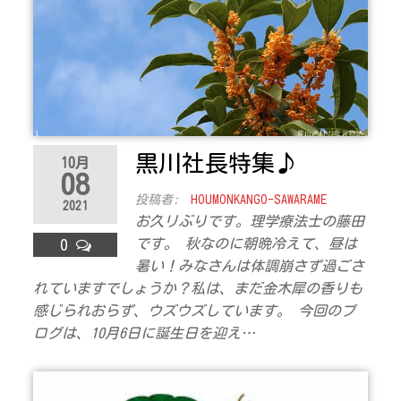
黒川社長特集♪
10月
08
投稿者:
HOUMONKANGO-SAWARAME
2021
お久リぶりです。理学療法士の藤田
です。 秋なのに朝晩冷えて、昼は
0
暑い！みなさんは体調崩さず過ごさ
れていますでしょうか？私は、まだ金木犀の香りも
感じられおらず、ウズウズしています。 今回のブ
ログは、10月6日に誕生日を迎え…