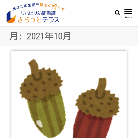
Skip
to
リ
あ
メニュ
the
ー
な
ハ
content
た
月:
2021年10月
ビ
の
生
リ
活
訪
を
明
問
る
看
く
照
護
ら
き
す
ら
っ
と
テ