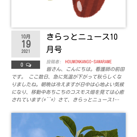
ラ
ス
きらっとニュース10
10月
19
月号
2021
投稿者:
HOUMONKANGO-SAWARAME
0
皆さん、こんにちは。看護師の前田
です。 ここ数日、急に気温が下がって秋らしくな
りましたね。朝晩は冷えますが日中は心地よい気候
になり、移動中あちこちのコスモス畑を見ては心癒
されています(*^^*) さて、きらっとニュース1…