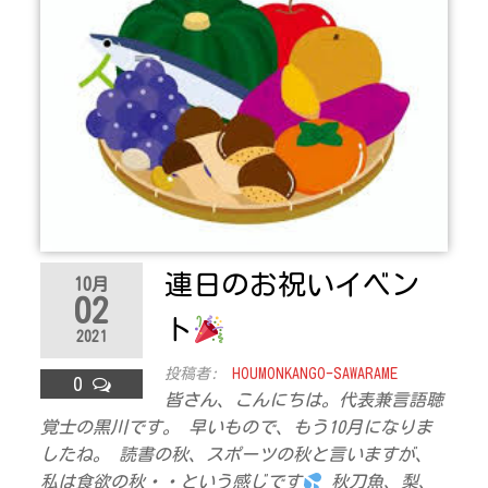
連日のお祝いイベン
10月
02
ト
2021
投稿者:
HOUMONKANGO-SAWARAME
0
皆さん、こんにちは。代表兼言語聴
覚士の黒川です。 早いもので、もう10月になりま
したね。 読書の秋、スポーツの秋と言いますが、
私は食欲の秋・・という感じです
秋刀魚、梨、