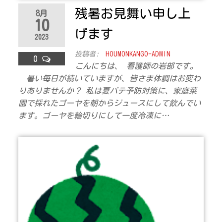
ラ
残暑お見舞い申し上
8月
10
ス
げます
2023
投稿者:
HOUMONKANGO-ADMIN
0
こんにちは、 看護師の岩部です。
暑い毎日が続いていますが、皆さま体調はお変わ
りありませんか？ 私は夏バテ予防対策に、家庭菜
園で採れたゴーヤを朝からジュースにして飲んでい
ます。ゴーヤを輪切りにして一度冷凍に…