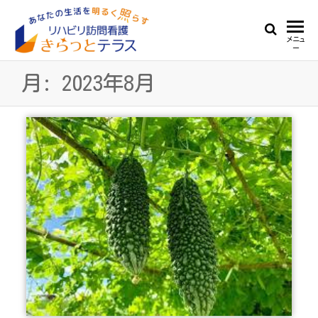
Skip
to
リ
あ
メニュ
the
ー
な
ハ
content
た
月:
2023年8月
ビ
の
生
リ
活
訪
を
明
問
る
看
く
照
護
ら
き
す
ら
っ
と
テ