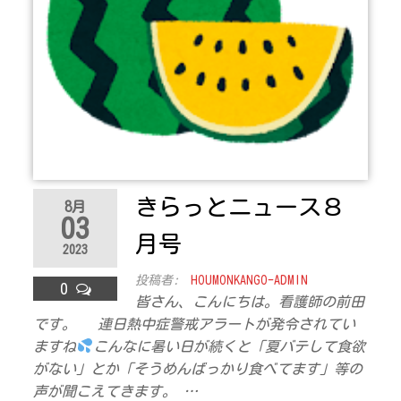
きらっとニュース８
8月
03
月号
2023
投稿者:
HOUMONKANGO-ADMIN
0
皆さん、こんにちは。看護師の前田
です。 連日熱中症警戒アラートが発令されてい
ますね
こんなに暑い日が続くと「夏バテして食欲
がない」とか「そうめんばっかり食べてます」等の
声が聞こえてきます。 …