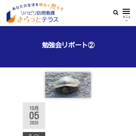
Skip
to
リ
あ
メニュ
the
ー
な
ハ
content
た
ビ
の
生
勉強会リポート②
リ
活
訪
を
明
問
る
看
く
照
護
ら
き
す
ら
10月
っ
05
と
2020
テ