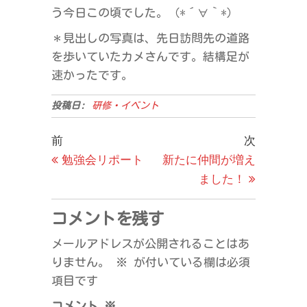
う今日この頃でした。（*´∀｀*）
＊見出しの写真は、先日訪問先の道路
を歩いていたカメさんです。結構足が
速かったです。
投稿日:
研修・イベント
投
過
次
前
次
去
の
勉強会リポート
新たに仲間が増え
稿
の
投
ました！
ナ
投
稿
ビ
稿
コメントを残す
ゲ
メールアドレスが公開されることはあ
ー
りません。
※
が付いている欄は必須
シ
項目です
ョ
コメント
※