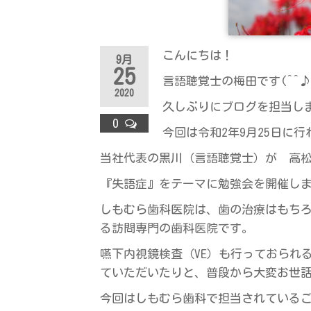
ラ
ス
こんにちは！
9月
25
言語聴覚士の梅田です(^^
2020
久しぶりにブログを担当し
0
今回は令和2年9月25日に
当社代表の黒川（言語聴覚士）が 高
『失語症』をテーマに勉強会を開催し
しもむら歯科医院は、歯の治療はもち
る訪問専門の歯科医院です。
嚥下内視鏡検査（VE）も行っておられ
ていただいたりと、普段から大変お世
今回はしもむら歯科で担当されている