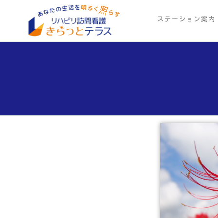
Skip
to
ステーション案内
リ
あ
the
な
ハ
content
た
ビ
の
生
リ
活
訪
を
明
問
る
看
く
照
護
ら
き
す
ら
っ
と
テ