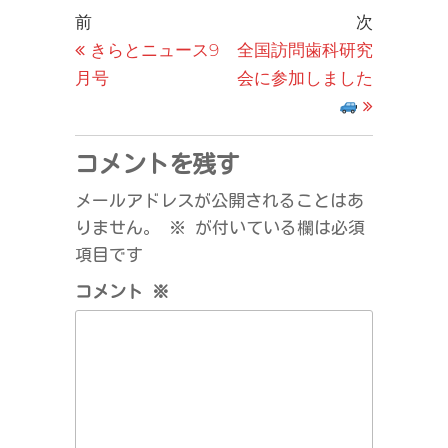
投
過
次
前
次
去
の
きらとニュース9
全国訪問歯科研究
稿
の
投
月号
会に参加しました
ナ
投
稿
ビ
稿
ゲ
コメントを残す
ー
メールアドレスが公開されることはあ
シ
りません。
※
が付いている欄は必須
ョ
項目です
ン
コメント
※