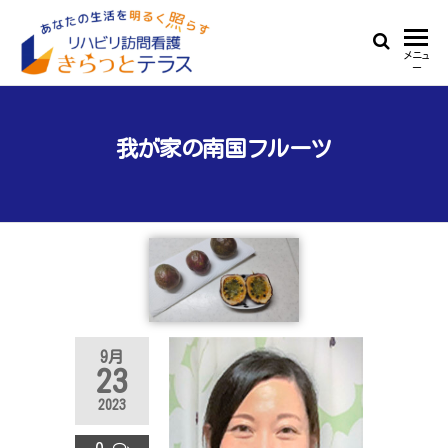
Skip
to
リ
あ
メニュ
the
ー
な
ハ
content
た
ビ
の
生
我が家の南国フルーツ
リ
活
訪
を
明
問
る
看
く
照
護
ら
き
す
ら
9月
っ
23
と
2023
テ