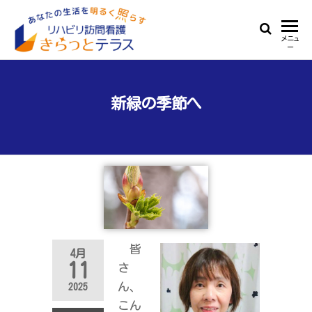
Skip
to
リ
あ
メニュ
the
ー
な
ハ
content
た
ビ
の
生
新緑の季節へ
リ
活
訪
を
明
問
る
看
く
照
護
ら
き
す
ら
皆
4月
っ
11
さ
と
ん、
2025
テ
こん