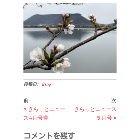
投稿日:
Blog
投
過
次
前
次
去
の
きらっとニュー
きらっとニュース
稿
の
投
ス4月号
５月号
ナ
投
稿
ビ
稿
コメントを残す