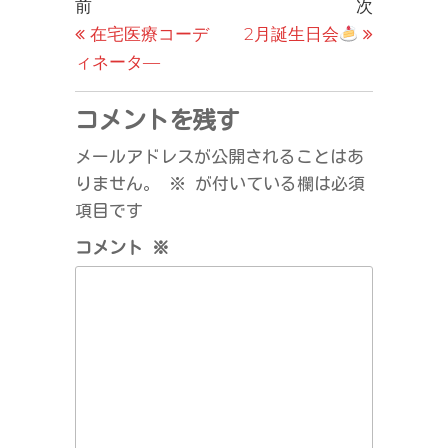
投
過
次
前
次
去
の
在宅医療コーデ
2月誕生日会
稿
の
投
ィネータ―
ナ
投
稿
ビ
稿
コメントを残す
ゲ
メールアドレスが公開されることはあ
ー
りません。
※
が付いている欄は必須
シ
項目です
ョ
コメント
※
ン