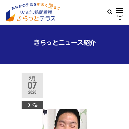
Skip
to
リ
あ
メニュ
the
ー
な
ハ
content
た
ビ
の
生
きらっとニュース紹介
リ
活
訪
を
明
問
る
看
く
2月
照
護
07
ら
き
す
2020
ら
0
っ
と
テ