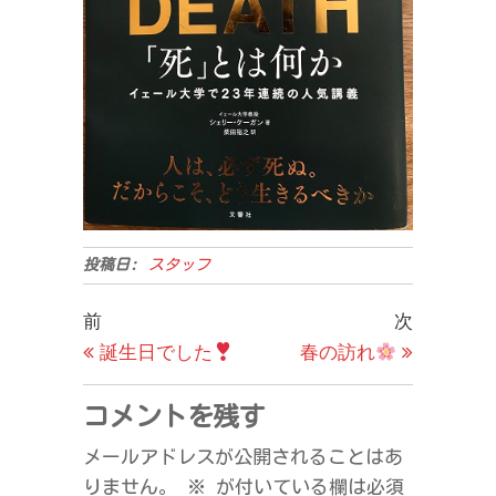
投稿日:
スタッフ
投
過
次
前
次
去
の
誕生日でした
春の訪れ
稿
の
投
ナ
投
稿
コメントを残す
ビ
稿
メールアドレスが公開されることはあ
ゲ
りません。
※
が付いている欄は必須