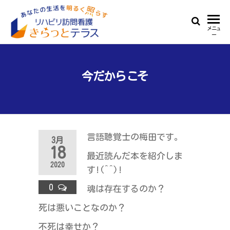
Skip
to
リ
あ
メニュ
the
ー
な
ハ
content
た
ビ
の
生
今だからこそ
リ
活
訪
を
明
問
る
看
く
言語聴覚士の梅田です。
3月
照
護
18
ら
最近読んだ本を紹介しま
き
す
2020
す!(^^)!
ら
0
魂は存在するのか？
っ
死は悪いことなのか？
と
テ
不死は幸せか？