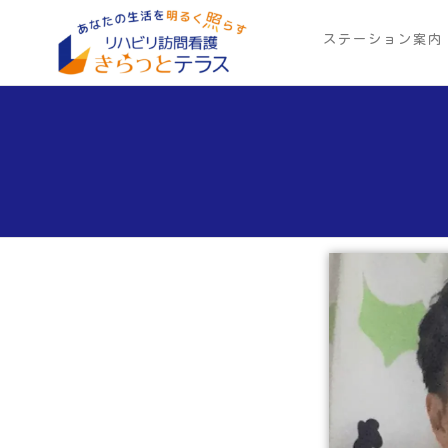
Skip
to
ステーション案内
リ
あ
the
な
ハ
content
た
ビ
の
生
リ
活
訪
を
明
問
る
看
く
照
護
ら
き
す
ら
っ
と
テ