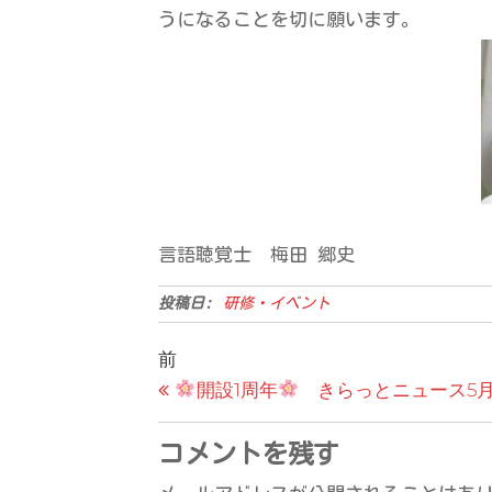
うになることを切に願います。
言語聴覚士 梅田 郷史
投稿日:
研修・イベント
投
過
前
去
開設1周年
きらっとニュース5
稿
の
ナ
投
コメントを残す
ビ
稿