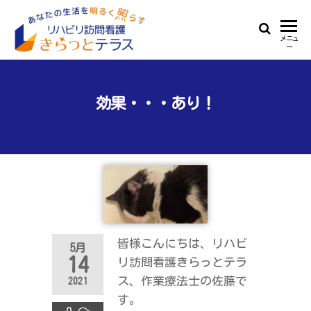
Skip
to
リ
あ
メニュ
the
ー
な
ハ
content
た
ビ
の
生
効果・・・あり！
リ
活
訪
を
明
問
る
看
く
照
護
ら
き
す
ら
皆様こんにちは、リハビ
5月
っ
14
リ訪問看護きらっとテラ
ス、作業療法士の佐藤で
と
2021
す。
テ