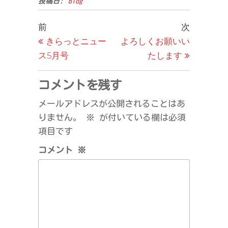
投稿日:
Blog
投
過
次
前
次
去
の
きらっとニュー
よろしくお願いい
稿
の
投
ス5月号
たします
ナ
投
稿
ビ
稿
コメントを残す
ゲ
メールアドレスが公開されることはあ
ー
りません。
※
が付いている欄は必須
シ
項目です
ョ
コメント
※
ン