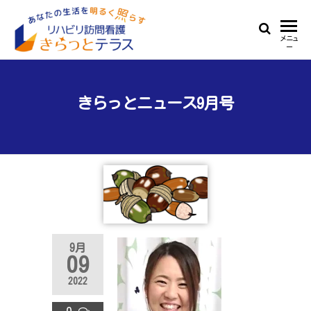
Skip
to
リ
あ
メニュ
the
ー
な
ハ
content
た
ビ
の
生
きらっとニュース9月号
リ
活
訪
を
明
問
る
看
く
照
護
ら
き
す
ら
9月
っ
09
と
2022
テ