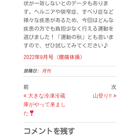
状が一致しないとのデータもありま
す。ヘルニアや狭窄症、すべり症など
様々な疾患があるため、今回はどんな
疾患の方でも負担少なく行える運動を
選びました！「運動の秋」とも言いま
すので、ぜひ試してみてください♪
2022年9月号（腰痛体操）
投稿日:
月刊
投
過
次
前
次
去
の
大きな冷凍冷蔵
山登り‼
稿
の
投
庫がやって来まし
ナ
投
稿
た
ビ
稿
ゲ
コメントを残す
ー