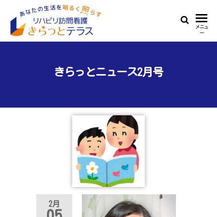
Skip
to
リ
あ
メニュ
the
ー
な
ハ
content
た
ビ
の
生
きらっとニュース2月号
リ
活
訪
を
明
問
る
看
く
照
護
ら
き
す
ら
っ
と
2月
テ
05