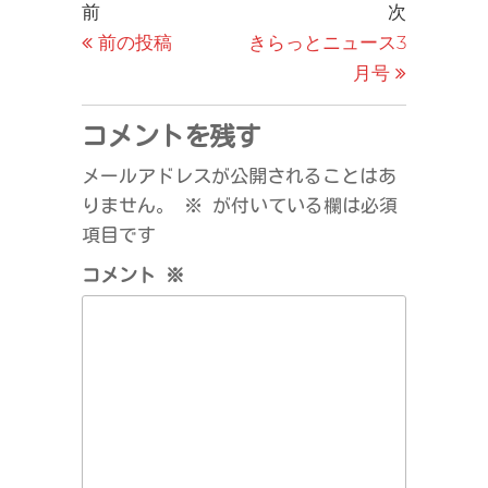
投
過
次
前
次
去
の
前の投稿
きらっとニュース3
稿
の
投
月号
ナ
投
稿
ビ
稿
コメントを残す
ゲ
メールアドレスが公開されることはあ
ー
りません。
※
が付いている欄は必須
シ
項目です
ョ
コメント
※
ン