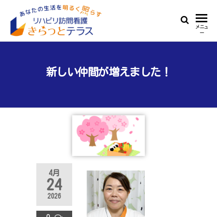
リ
あ
メニュ
ー
な
ハ
た
ビ
の
生
新しい仲間が増えました！
リ
活
訪
を
明
問
る
看
く
照
護
ら
き
す
ら
4月
っ
24
と
2026
テ