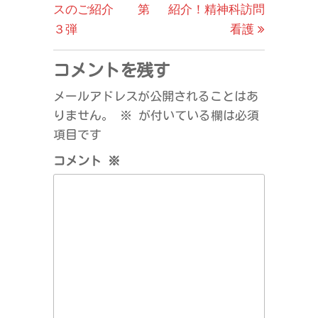
の
投
スのご紹介 第
紹介！精神科訪問
ナ
投
稿
３弾
看護
ビ
稿
ゲ
コメントを残す
ー
メールアドレスが公開されることはあ
シ
りません。
※
が付いている欄は必須
ョ
項目です
ン
コメント
※