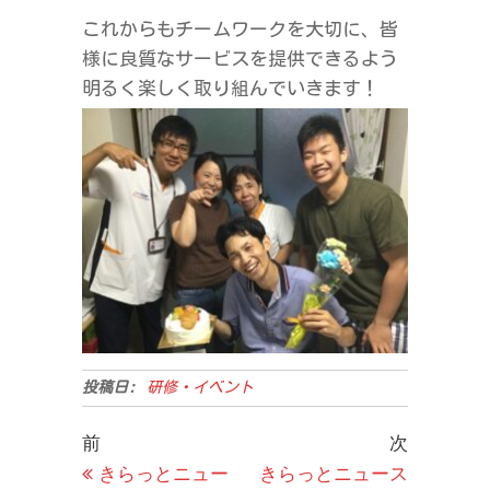
これからもチームワークを大切に、皆
様に良質なサービスを提供できるよう
明るく楽しく取り組んでいきます！
投稿日:
研修・イベント
投
過
次
前
次
去
の
きらっとニュー
きらっとニュース
稿