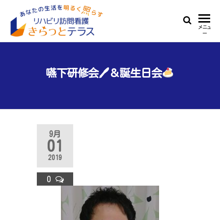
Skip
to
リ
あ
メニュ
the
ー
な
ハ
content
た
ビ
の
生
嚥下研修会🖊＆誕生日会
リ
活
訪
を
明
問
る
看
く
9月
照
護
01
ら
き
す
2019
ら
0
っ
と
テ