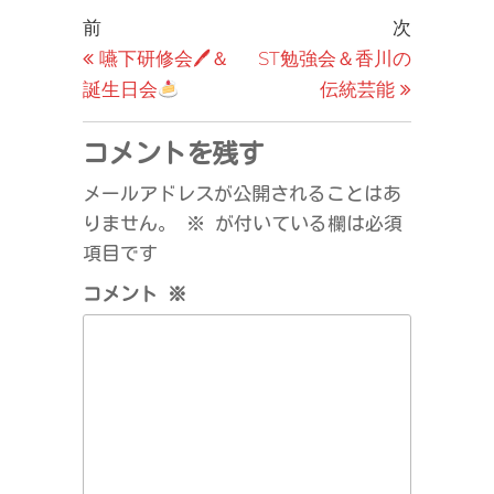
投
過
次
前
次
去
の
嚥下研修会🖊＆
ST勉強会＆香川の
稿
の
投
誕生日会
伝統芸能
ナ
投
稿
ビ
稿
コメントを残す
ゲ
メールアドレスが公開されることはあ
ー
りません。
※
が付いている欄は必須
シ
項目です
ョ
コメント
※
ン