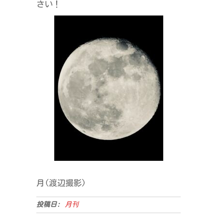
さい！
月(渡辺撮影)
投稿日:
月刊