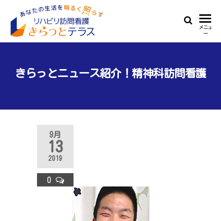
Skip
to
リ
あ
メニュ
the
ー
な
ハ
content
た
ビ
の
生
きらっとニュース紹介！精神科訪問看護
リ
活
訪
を
明
問
る
看
く
9月
照
護
13
ら
き
す
2019
ら
0
っ
と
テ