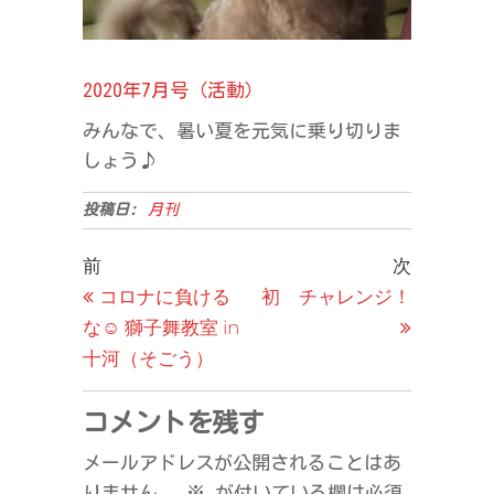
2020年7月号（活動）
みんなで、暑い夏を元気に乗り切りま
しょう♪
投稿日:
月刊
投
過
次
前
次
去
の
コロナに負ける
初 チャレンジ！
稿
の
投
な☺ 獅子舞教室 in
ナ
投
稿
十河（そごう）
ビ
稿
ゲ
コメントを残す
ー
メールアドレスが公開されることはあ
シ
りません。
※
が付いている欄は必須