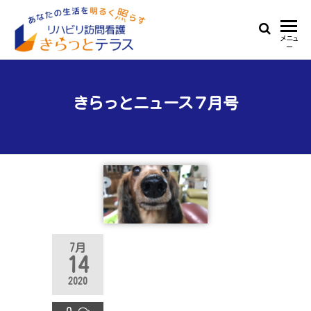
Skip
to
リ
あ
メニュ
the
ー
な
ハ
content
た
ビ
の
生
きらっとニュース７月号
リ
活
訪
を
明
問
る
看
く
照
護
ら
き
す
ら
7月
っ
14
と
2020
テ