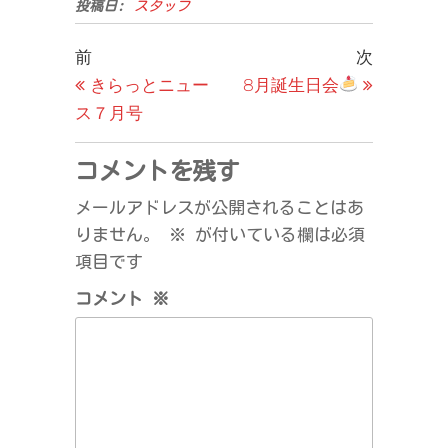
投稿日:
スタッフ
投
過
次
前
次
去
の
きらっとニュー
8月誕生日会
稿
の
投
ス７月号
ナ
投
稿
ビ
稿
コメントを残す
ゲ
メールアドレスが公開されることはあ
ー
りません。
※
が付いている欄は必須
シ
項目です
ョ
コメント
※
ン