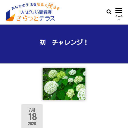
Skip
to
リ
あ
メニュ
the
ー
な
ハ
content
た
ビ
の
生
初 チャレンジ！
リ
活
訪
を
明
問
る
看
く
照
護
ら
き
す
ら
っ
7月
18
と
2020
テ