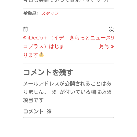
投稿日:
スタッフ
投
過
次
前
次
去
の
iDeCo＋（イデ
きらっとニュース9
稿
の
投
コプラス）はじま
月号
ナ
投
稿
ります
ビ
稿
ゲ
コメントを残す
ー
メールアドレスが公開されることはあ
シ
りません。
※
が付いている欄は必須
ョ
項目です
ン
コメント
※