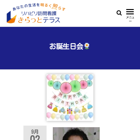
Skip
to
リ
あ
メニュ
the
ー
な
ハ
content
た
ビ
の
生
お誕生日会
リ
活
訪
を
明
問
る
看
く
照
護
ら
き
す
ら
っ
と
9月
テ
02