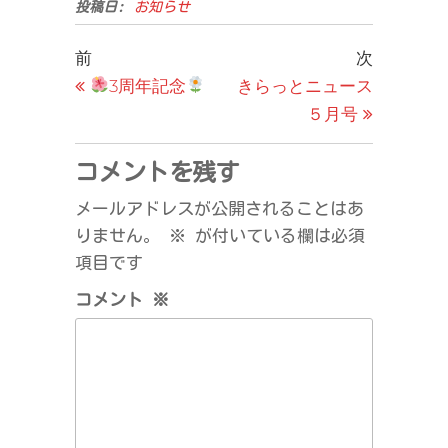
投稿日:
お知らせ
投
過
次
前
次
去
の
3周年記念
きらっとニュース
稿
の
投
５月号
ナ
投
稿
ビ
稿
コメントを残す
ゲ
メールアドレスが公開されることはあ
ー
りません。
※
が付いている欄は必須
シ
項目です
ョ
コメント
※
ン