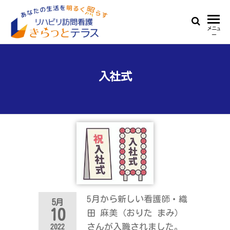
Skip
to
リ
あ
メニュ
the
ー
な
ハ
content
た
ビ
の
生
入社式
リ
活
訪
を
明
問
る
看
く
照
護
ら
き
す
ら
っ
5月から新しい看護師・織
5月
と
10
田 麻美（おりた まみ）
テ
さんが入職されました。
2022