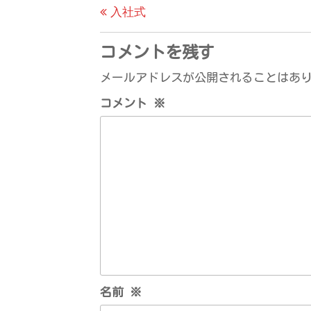
去
入社式
稿
の
ナ
投
コメントを残す
ビ
稿
メールアドレスが公開されることはあ
ゲ
コメント
※
ー
シ
ョ
ン
名前
※