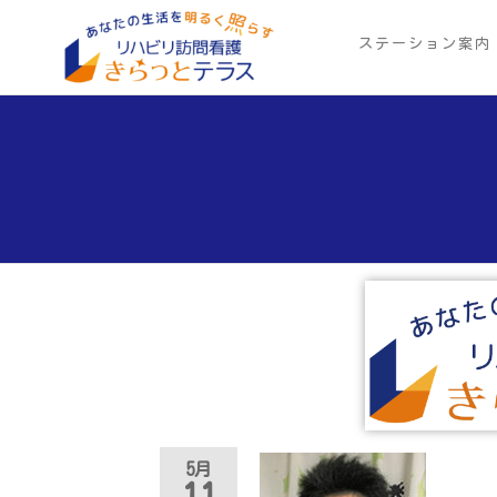
Skip
to
ステーション案内
リ
あ
the
な
ハ
content
た
ビ
の
生
リ
活
訪
を
明
問
る
看
く
照
護
ら
き
す
ら
っ
と
5月
テ
11